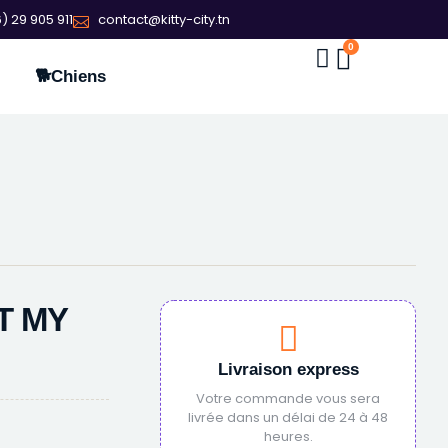
) 29 905 911
contact@kitty-city.tn
0
🐕Chiens
T MY
Livraison express
Votre commande vous sera
livrée dans un délai de 24 à 48
heures.