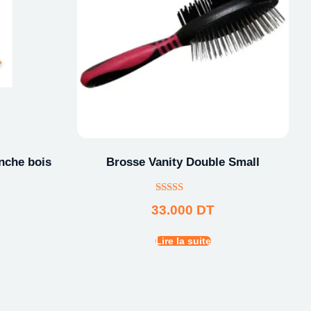
nche bois
Brosse Vanity Double Small
Note
33.000
DT
4.00
sur 5
Lire la suite