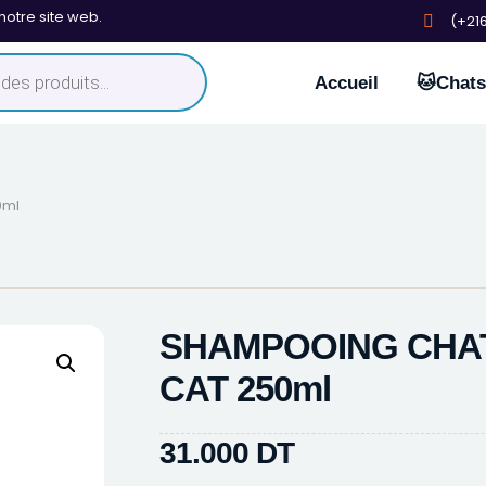
notre site web.
(+216
Accueil
🐱Chats
0ml
SHAMPOOING CHA
CAT 250ml
31.000
DT