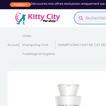
Découvrez nos offres exclusives uniquement sur 
Profitez !
Chats
,
Accueil
Shampoing Chat
SHAMPOOING CHAT MY CAT 25
,
Toilettage et Hygiène