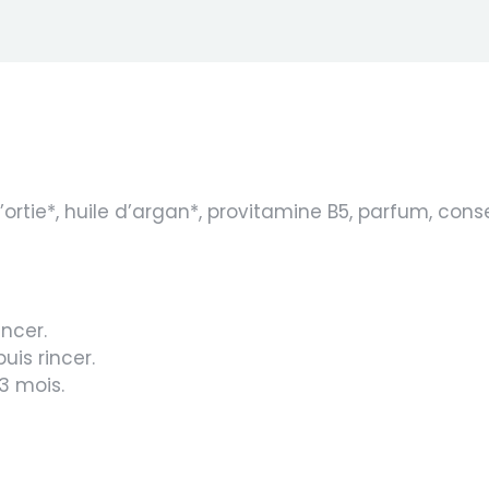
’
ortie
*, huile d’
argan
*, provitamine B5, parfum, con
incer.
uis rincer.
3 mois.